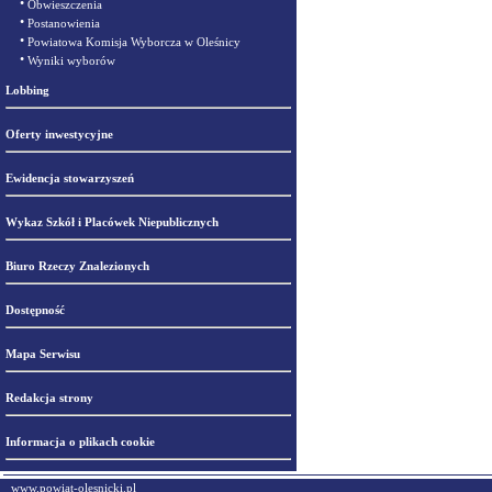
•
Obwieszczenia
•
Postanowienia
•
Powiatowa Komisja Wyborcza w Oleśnicy
•
Wyniki wyborów
Lobbing
Oferty inwestycyjne
Ewidencja stowarzyszeń
Wykaz Szkół i Placówek Niepublicznych
Biuro Rzeczy Znalezionych
Dostępność
Mapa Serwisu
Redakcja strony
Informacja o plikach cookie
www.powiat-olesnicki.pl