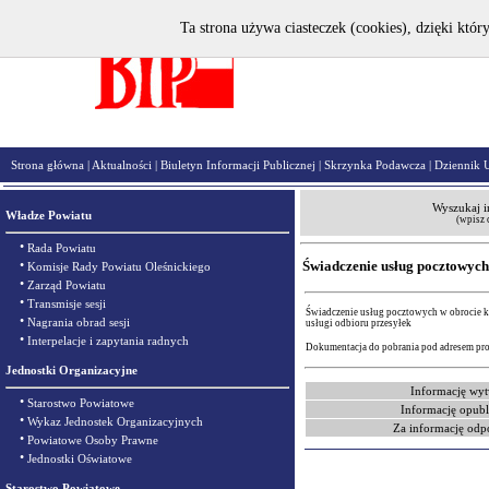
Ta strona używa ciasteczek (cookies), dzięki któr
Strona główna
|
Aktualności
|
Biuletyn Informacji Publicznej
|
Skrzynka Podawcza
|
Dziennik 
Wyszukaj i
Władze Powiatu
(wpisz 
•
Rada Powiatu
•
Świadczenie usług pocztowych
Komisje Rady Powiatu Oleśnickiego
•
Zarząd Powiatu
•
Transmisje sesji
Świadczenie usług pocztowych w obrocie k
•
Nagrania obrad sesji
usługi odbioru przesyłek
•
Interpelacje i zapytania radnych
Dokumentacja do pobrania pod adresem pr
Jednostki Organizacyjne
Informację wyt
•
Starostwo Powiatowe
Informację opubl
•
Wykaz Jednostek Organizacyjnych
Za informację odp
•
Powiatowe Osoby Prawne
•
Jednostki Oświatowe
Starostwo Powiatowe