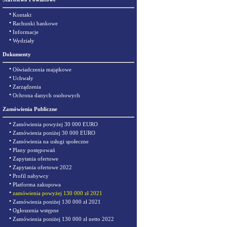
•
Kontakt
•
Rachunki bankowe
•
Informacje
•
Wydziały
Dokumenty
•
Oświadczenia majątkowe
•
Uchwały
•
Zarządzenia
•
Ochrona danych osobowych
Zamówienia Publiczne
•
Zamówienia powyżej 30 000 EURO
•
Zamówienia poniżej 30 000 EURO
•
Zamówienia na usługi społeczne
•
Plany postępowań
•
Zapytania ofertowe
•
Zapytania ofertowe 2022
•
Profil nabywcy
•
Platforma zakupowa
•
zamówienia powyżej 130 000 zł 2021
•
Zamówienia poniżej 130 000 zł 2021
•
Ogłoszenia wstępne
•
Zamówienia poniżej 130 000 zł netto 2022