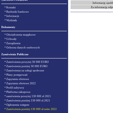
Informację opubl
•
Za informację odp
Kontakt
•
Rachunki bankowe
•
Informacje
•
Wydziały
Dokumenty
•
Oświadczenia majątkowe
•
Uchwały
•
Zarządzenia
•
Ochrona danych osobowych
Zamówienia Publiczne
•
Zamówienia powyżej 30 000 EURO
•
Zamówienia poniżej 30 000 EURO
•
Zamówienia na usługi społeczne
•
Plany postępowań
•
Zapytania ofertowe
•
Zapytania ofertowe 2022
•
Profil nabywcy
•
Platforma zakupowa
•
zamówienia powyżej 130 000 zł 2021
•
Zamówienia poniżej 130 000 zł 2021
•
Ogłoszenia wstępne
•
Zamówienia poniżej 130 000 zł netto 2022