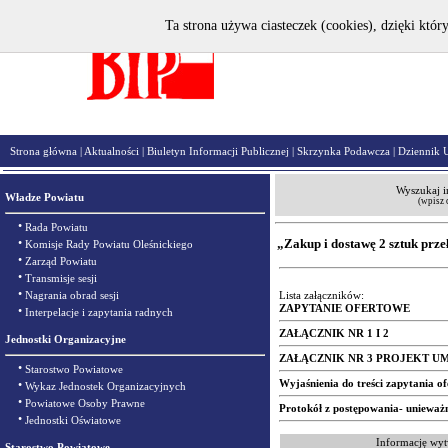
Ta strona używa ciasteczek (cookies), dzięki któr
Strona główna
|
Aktualności
|
Biuletyn Informacji Publicznej
|
Skrzynka Podawcza
|
Dziennik 
Wyszukaj i
Władze Powiatu
(wpisz 
•
Rada Powiatu
•
„Zakup i dostawę 2 sztuk prz
Komisje Rady Powiatu Oleśnickiego
•
Zarząd Powiatu
•
Transmisje sesji
•
Nagrania obrad sesji
Lista załączników:
ZAPYTANIE OFERTOWE
•
Interpelacje i zapytania radnych
ZAŁĄCZNIK NR 1 I 2
Jednostki Organizacyjne
ZAŁĄCZNIK NR 3 PROJEKT 
•
Starostwo Powiatowe
Wyjaśnienia do treści zapytania o
•
Wykaz Jednostek Organizacyjnych
•
Powiatowe Osoby Prawne
Protokół z postępowania- unieważ
•
Jednostki Oświatowe
Informację wyt
Starostwo Powiatowe