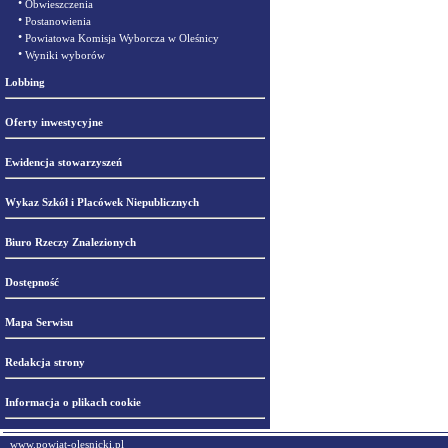
•
Obwieszczenia
•
Postanowienia
•
Powiatowa Komisja Wyborcza w Oleśnicy
•
Wyniki wyborów
Lobbing
Oferty inwestycyjne
Ewidencja stowarzyszeń
Wykaz Szkół i Placówek Niepublicznych
Biuro Rzeczy Znalezionych
Dostępność
Mapa Serwisu
Redakcja strony
Informacja o plikach cookie
www.powiat-olesnicki.pl