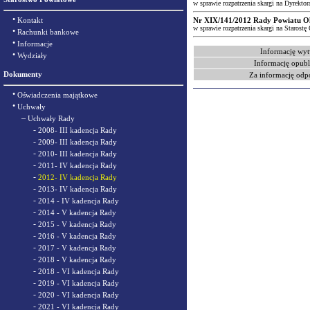
w sprawie rozpatrzenia skargi na Dyrekt
•
Kontakt
Nr XIX/141/2012 Rady Powiatu Ole
w sprawie rozpatrzenia skargi na Starostę
•
Rachunki bankowe
•
Informacje
Informację wyt
•
Wydziały
Informację opubl
Dokumenty
Za informację odp
•
Oświadczenia majątkowe
•
Uchwały
–
Uchwały Rady
-
2008- III kadencja Rady
-
2009- III kadencja Rady
-
2010- III kadencja Rady
-
2011- IV kadencja Rady
-
2012- IV kadencja Rady
-
2013- IV kadencja Rady
-
2014 - IV kadencja Rady
-
2014 - V kadencja Rady
-
2015 - V kadencja Rady
-
2016 - V kadencja Rady
-
2017 - V kadencja Rady
-
2018 - V kadencja Rady
-
2018 - VI kadencja Rady
-
2019 - VI kadencja Rady
-
2020 - VI kadencja Rady
-
2021 - VI kadencja Rady