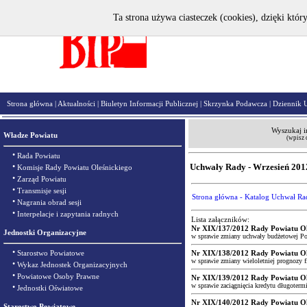
Ta strona używa ciasteczek (cookies), dzięki któr
Strona główna
|
Aktualności
|
Biuletyn Informacji Publicznej
|
Skrzynka Podawcza
|
Dziennik 
Wyszukaj i
Władze Powiatu
(wpisz 
•
Rada Powiatu
•
Uchwały Rady - Wrzesień 201
Komisje Rady Powiatu Oleśnickiego
•
Zarząd Powiatu
•
Transmisje sesji
Strona główna - Katalog Uchwał Ra
•
Nagrania obrad sesji
•
Interpelacje i zapytania radnych
Lista załączników:
Nr XIX/137/2012 Rady Powiatu Ole
Jednostki Organizacyjne
w sprawie zmiany uchwały budżetowej Pow
•
Starostwo Powiatowe
Nr XIX/138/2012 Rady Powiatu Ole
w sprawie zmiany wieloletniej prognozy f
•
Wykaz Jednostek Organizacyjnych
•
Powiatowe Osoby Prawne
Nr XIX/139/2012 Rady Powiatu Ole
w sprawie zaciągnięcia kredytu długoter
•
Jednostki Oświatowe
Nr XIX/140/2012 Rady Powiatu Ole
Starostwo Powiatowe