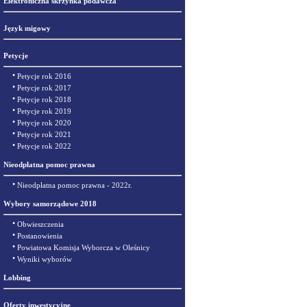
Elektroniczna skrzynka podawcza
Język migowy
Petycje
•
Petycje rok 2016
•
Petycje rok 2017
•
Petycje rok 2018
•
Petycje rok 2019
•
Petycje rok 2020
•
Petycje rok 2021
•
Petycje rok 2022
Nieodpłatna pomoc prawna
•
Nieodpłatna pomoc prawna - 2022r.
Wybory samorządowe 2018
•
Obwieszczenia
•
Postanowienia
•
Powiatowa Komisja Wyborcza w Oleśnicy
•
Wyniki wyborów
Lobbing
Oferty inwestycyjne