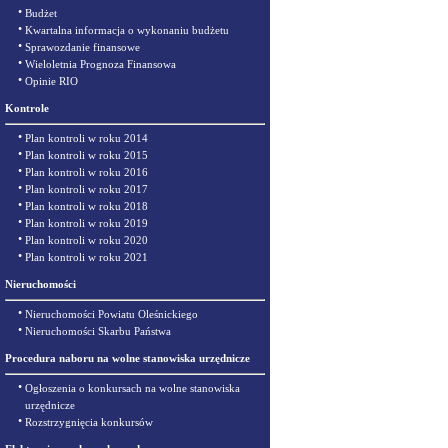
•
Budżet
•
Kwartalna informacja o wykonaniu budżetu
•
Sprawozdanie finansowe
•
Wieloletnia Prognoza Finansowa
•
Opinie RIO
Kontrole
•
Plan kontroli w roku 2014
•
Plan kontroli w roku 2015
•
Plan kontroli w roku 2016
•
Plan kontroli w roku 2017
•
Plan kontroli w roku 2018
•
Plan kontroli w roku 2019
•
Plan kontroli w roku 2020
•
Plan kontroli w roku 2021
Nieruchomości
•
Nieruchomości Powiatu Oleśnickiego
•
Nieruchomości Skarbu Państwa
Procedura naboru na wolne stanowiska urzędnicze
•
Ogłoszenia o konkursach na wolne stanowiska
urzędnicze
•
Rozstrzygnięcia konkursów