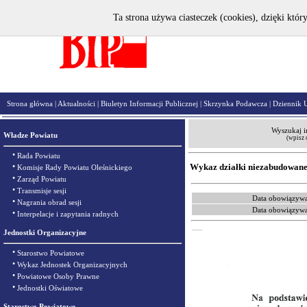
Ta strona używa ciasteczek (cookies), dzięki któr
Strona główna
|
Aktualności
|
Biuletyn Informacji Publicznej
|
Skrzynka Podawcza
|
Dziennik 
Wyszukaj i
Władze Powiatu
(wpisz 
•
Rada Powiatu
•
Wykaz działki niezabudowane
Komisje Rady Powiatu Oleśnickiego
•
Zarząd Powiatu
•
Transmisje sesji
Data obowiązywa
•
Nagrania obrad sesji
Data obowiązywa
•
Interpelacje i zapytania radnych
Jednostki Organizacyjne
•
Starostwo Powiatowe
•
Wykaz Jednostek Organizacyjnych
•
Powiatowe Osoby Prawne
•
Jednostki Oświatowe
Starostwo Powiatowe