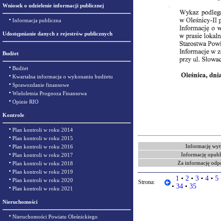
Wniosek o udzielenie informacji publicznej
•
Informacja publiczna
Udostępnianie danych z rejestrów publicznych
Budżet
•
Budżet
•
Kwartalna informacja o wykonaniu budżetu
•
Sprawozdanie finansowe
•
Wieloletnia Prognoza Finansowa
•
Opinie RIO
Kontrole
•
Plan kontroli w roku 2014
•
Plan kontroli w roku 2015
•
Informację wyt
Plan kontroli w roku 2016
•
Informację opubl
Plan kontroli w roku 2017
•
Za informację odp
Plan kontroli w roku 2018
•
Plan kontroli w roku 2019
1
•
2
•
3
•
4
•
5
•
Plan kontroli w roku 2020
Strona:
•
34
•
35
•
Plan kontroli w roku 2021
Nieruchomości
•
Nieruchomości Powiatu Oleśnickiego