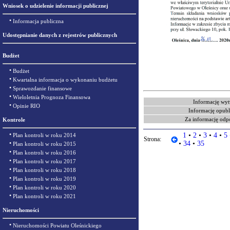
Wniosek o udzielenie informacji publicznej
•
Informacja publiczna
Udostępnianie danych z rejestrów publicznych
Budżet
•
Budżet
•
Kwartalna informacja o wykonaniu budżetu
•
Sprawozdanie finansowe
•
Wieloletnia Prognoza Finansowa
Informację wyt
•
Opinie RIO
Informację opubl
Za informację odp
Kontrole
•
1
•
2
•
3
•
4
•
5
Plan kontroli w roku 2014
Strona:
•
•
34
•
35
Plan kontroli w roku 2015
•
Plan kontroli w roku 2016
•
Plan kontroli w roku 2017
•
Plan kontroli w roku 2018
•
Plan kontroli w roku 2019
•
Plan kontroli w roku 2020
•
Plan kontroli w roku 2021
Nieruchomości
•
Nieruchomości Powiatu Oleśnickiego