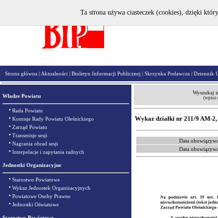
Ta strona używa ciasteczek (cookies), dzięki któr
Strona główna
|
Aktualności
|
Biuletyn Informacji Publicznej
|
Skrzynka Podawcza
|
Dziennik 
Wyszukaj i
Władze Powiatu
(wpisz 
•
Rada Powiatu
•
Wykaz działki nr 211/9 AM-2,
Komisje Rady Powiatu Oleśnickiego
•
Zarząd Powiatu
•
Transmisje sesji
Data obowiązywa
•
Nagrania obrad sesji
Data obowiązywa
•
Interpelacje i zapytania radnych
Jednostki Organizacyjne
•
Starostwo Powiatowe
•
Wykaz Jednostek Organizacyjnych
•
Powiatowe Osoby Prawne
•
Jednostki Oświatowe
Starostwo Powiatowe