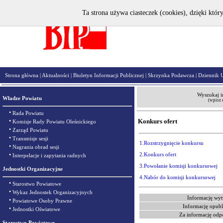
Ta strona używa ciasteczek (cookies), dzięki któr
Strona główna
|
Aktualności
|
Biuletyn Informacji Publicznej
|
Skrzynka Podawcza
|
Dziennik 
Wyszukaj i
Władze Powiatu
(wpisz 
•
Rada Powiatu
•
Konkurs ofert
Komisje Rady Powiatu Oleśnickiego
•
Zarząd Powiatu
•
Transmisje sesji
1.Rozstrzygnięcie konkursu
•
Nagrania obrad sesji
•
2.Konkurs ofert
Interpelacje i zapytania radnych
3.Powołanie komisji konkursowej
Jednostki Organizacyjne
4.Nabór do komisji konkursowej
•
Starostwo Powiatowe
•
Wykaz Jednostek Organizacyjnych
Informację wyt
•
Powiatowe Osoby Prawne
Informację opubl
•
Jednostki Oświatowe
Za informację odp
Starostwo Powiatowe