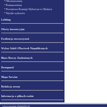
•
Obwieszczenia
•
Postanowienia
•
Powiatowa Komisja Wyborcza w Oleśnicy
•
Wyniki wyborów
Lobbing
Oferty inwestycyjne
Ewidencja stowarzyszeń
Wykaz Szkół i Placówek Niepublicznych
Biuro Rzeczy Znalezionych
Dostępność
Mapa Serwisu
Redakcja strony
Informacja o plikach cookie
www.powiat-olesnicki.pl