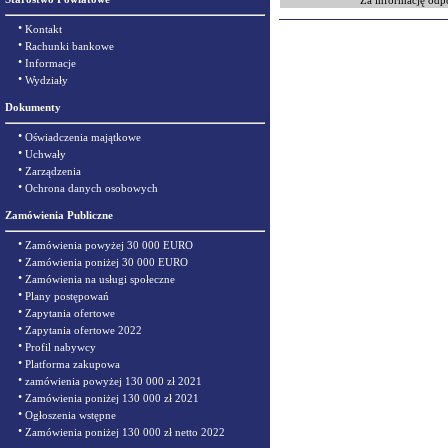
Za informację odp
•
Kontakt
•
Rachunki bankowe
•
Informacje
•
Wydziały
Dokumenty
•
Oświadczenia majątkowe
•
Uchwały
•
Zarządzenia
•
Ochrona danych osobowych
Zamówienia Publiczne
•
Zamówienia powyżej 30 000 EURO
•
Zamówienia poniżej 30 000 EURO
•
Zamówienia na usługi społeczne
•
Plany postępowań
•
Zapytania ofertowe
•
Zapytania ofertowe 2022
•
Profil nabywcy
•
Platforma zakupowa
•
zamówienia powyżej 130 000 zł 2021
•
Zamówienia poniżej 130 000 zł 2021
•
Ogłoszenia wstępne
•
Zamówienia poniżej 130 000 zł netto 2022