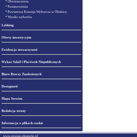
•
Obwieszczenia
•
Postanowienia
•
Powiatowa Komisja Wyborcza w Oleśnicy
•
Wyniki wyborów
Lobbing
Oferty inwestycyjne
Ewidencja stowarzyszeń
Wykaz Szkół i Placówek Niepublicznych
Biuro Rzeczy Znalezionych
Dostępność
Mapa Serwisu
Redakcja strony
Informacja o plikach cookie
www.powiat-olesnicki.pl