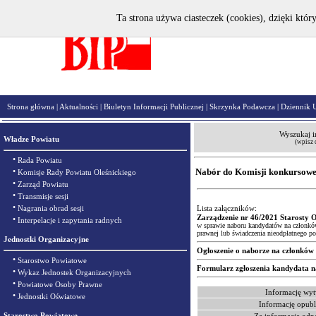
Ta strona używa ciasteczek (cookies), dzięki któr
Strona główna
|
Aktualności
|
Biuletyn Informacji Publicznej
|
Skrzynka Podawcza
|
Dziennik 
Wyszukaj i
Władze Powiatu
(wpisz 
•
Rada Powiatu
•
Nabór do Komisji konkursowe
Komisje Rady Powiatu Oleśnickiego
•
Zarząd Powiatu
•
Transmisje sesji
•
Nagrania obrad sesji
Lista załączników:
Zarządzenie nr 46/2021 Starosty O
•
Interpelacje i zapytania radnych
w sprawie naboru kandydatów na członkó
prawnej lub świadczenia nieodpłatnego po
Jednostki Organizacyjne
Ogłoszenie o naborze na członków
•
Starostwo Powiatowe
Formularz zgłoszenia kandydata n
•
Wykaz Jednostek Organizacyjnych
•
Powiatowe Osoby Prawne
Informację wyt
•
Jednostki Oświatowe
Informację opubl
Starostwo Powiatowe