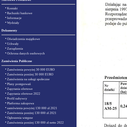
•
Kontakt
•
Rachunki bankowe
•
Informacje
•
Wydziały
Dokumenty
•
Oświadczenia majątkowe
•
Uchwały
•
Zarządzenia
•
Ochrona danych osobowych
Zamówienia Publiczne
•
Zamówienia powyżej 30 000 EURO
•
Zamówienia poniżej 30 000 EURO
•
Zamówienia na usługi społeczne
•
Plany postępowań
•
Zapytania ofertowe
•
Zapytania ofertowe 2022
•
Profil nabywcy
•
Platforma zakupowa
•
zamówienia powyżej 130 000 zł 2021
•
Zamówienia poniżej 130 000 zł 2021
•
Ogłoszenia wstępne
•
Zamówienia poniżej 130 000 zł netto 2022