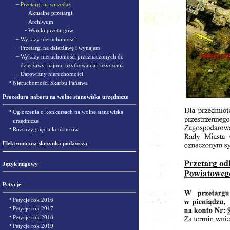
–
Przetargi na sprzedaż
-
Aktualne przetargi
-
Archiwum
-
Wyniki przetargów
–
Wykazy nieruchomości
–
Przetargi na dzierżawę i wynajem
–
Wykazy nieruchomości przeznaczonych do
dzierżawy, najmu, użytkowania i użyczenia
–
Darowizny nieruchomości
•
Nieruchomości Skarbu Państwa
Procedura naboru na wolne stanowiska urzędnicze
•
Ogłoszenia o konkursach na wolne stanowiska
urzędnicze
•
Rozstrzygnięcia konkursów
Elektroniczna skrzynka podawcza
Język migowy
Petycje
•
Petycje rok 2016
•
Petycje rok 2017
•
Petycje rok 2018
•
Petycje rok 2019