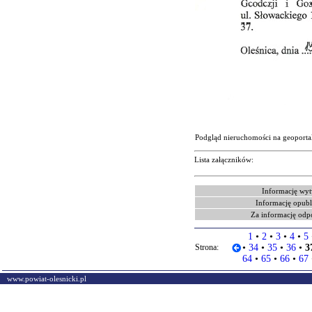
Podgląd nieruchomości na geoporta
Lista załączników:
Informację wyt
Informację opubl
Za informację odp
1
•
2
•
3
•
4
•
5
Strona:
•
34
•
35
•
36
•
3
64
•
65
•
66
•
67
www.powiat-olesnicki.pl