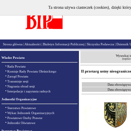
Ta strona używa ciasteczek (cookies), dzięki któr
Strona główna
|
Aktualności
|
Biuletyn Informacji Publicznej
|
Skrzynka Podawcza
|
Dziennik 
Wyszukaj i
Władze Powiatu
(wpisz 
•
Rada Powiatu
•
II przetarg ustny nieogranicz
Komisje Rady Powiatu Oleśnickiego
•
Zarząd Powiatu
•
Transmisje sesji
Data obowiązywa
•
Nagrania obrad sesji
Data obowiązywa
•
Interpelacje i zapytania radnych
Jednostki Organizacyjne
•
Starostwo Powiatowe
•
Wykaz Jednostek Organizacyjnych
•
Powiatowe Osoby Prawne
•
Jednostki Oświatowe
Starostwo Powiatowe