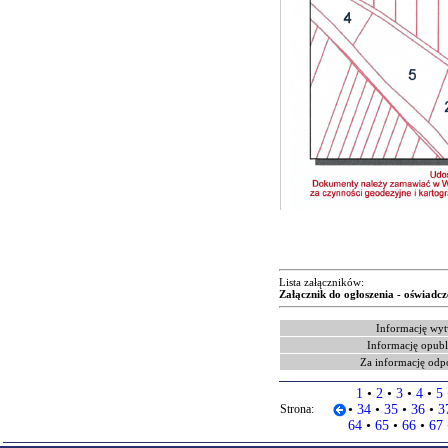
Lista załączników:
Załącznik do ogłoszenia - oświadcz
Informację wyt
Informację opubl
Za informację odp
1
•
2
•
3
•
4
•
5
Strona:
•
34
•
35
•
36
•
3
64
•
65
•
66
•
67