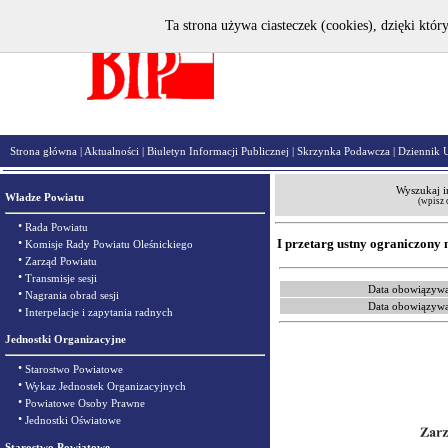
Ta strona używa ciasteczek (cookies), dzięki któr
Strona główna
|
Aktualności
|
Biuletyn Informacji Publicznej
|
Skrzynka Podawcza
|
Dziennik 
Wyszukaj i
Władze Powiatu
(wpisz 
•
Rada Powiatu
•
I przetarg ustny ograniczony n
Komisje Rady Powiatu Oleśnickiego
•
Zarząd Powiatu
•
Transmisje sesji
Data obowiązywa
•
Nagrania obrad sesji
Data obowiązywa
•
Interpelacje i zapytania radnych
Jednostki Organizacyjne
•
Starostwo Powiatowe
•
Wykaz Jednostek Organizacyjnych
•
Powiatowe Osoby Prawne
•
Jednostki Oświatowe
Starostwo Powiatowe