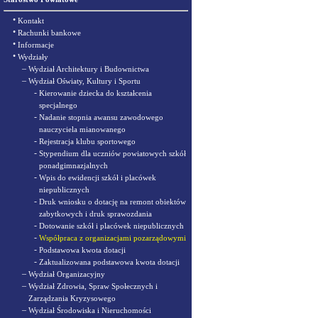
•
Kontakt
•
Rachunki bankowe
•
Informacje
•
Wydziały
–
Wydział Architektury i Budownictwa
–
Wydział Oświaty, Kultury i Sportu
-
Kierowanie dziecka do kształcenia
specjalnego
-
Nadanie stopnia awansu zawodowego
nauczyciela mianowanego
-
Rejestracja klubu sportowego
-
Stypendium dla uczniów powiatowych szkół
ponadgimnazjalnych
-
Wpis do ewidencji szkół i placówek
niepublicznych
-
Druk wniosku o dotację na remont obiektów
zabytkowych i druk sprawozdania
-
Dotowanie szkół i placówek niepublicznych
-
Współpraca z organizacjami pozarządowymi
-
Podstawowa kwota dotacji
-
Zaktualizowana podstawowa kwota dotacji
–
Wydział Organizacyjny
–
Wydział Zdrowia, Spraw Społecznych i
Zarządzania Kryzysowego
–
Wydział Środowiska i Nieruchomości