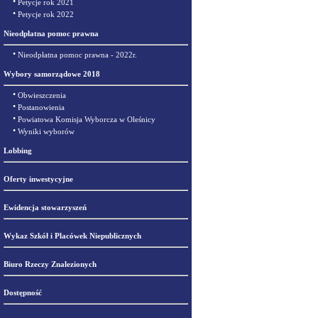
•
Petycje rok 2021
•
Petycje rok 2022
Nieodpłatna pomoc prawna
•
Nieodpłatna pomoc prawna - 2022r.
Wybory samorządowe 2018
•
Obwieszczenia
•
Postanowienia
•
Powiatowa Komisja Wyborcza w Oleśnicy
•
Wyniki wyborów
Lobbing
Oferty inwestycyjne
Ewidencja stowarzyszeń
Wykaz Szkół i Placówek Niepublicznych
Biuro Rzeczy Znalezionych
Dostępność