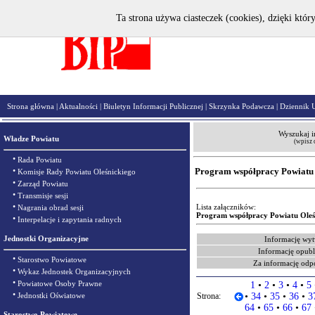
Ta strona używa ciasteczek (cookies), dzięki któr
Strona główna
|
Aktualności
|
Biuletyn Informacji Publicznej
|
Skrzynka Podawcza
|
Dziennik 
Wyszukaj i
Władze Powiatu
(wpisz 
•
Rada Powiatu
•
Program współpracy Powiatu 
Komisje Rady Powiatu Oleśnickiego
•
Zarząd Powiatu
•
Transmisje sesji
•
Lista załączników:
Nagrania obrad sesji
Program współpracy Powiatu Oleś
•
Interpelacje i zapytania radnych
Jednostki Organizacyjne
Informację wyt
Informację opubl
•
Starostwo Powiatowe
Za informację odp
•
Wykaz Jednostek Organizacyjnych
•
Powiatowe Osoby Prawne
1
•
2
•
3
•
4
•
5
•
Jednostki Oświatowe
Strona:
•
34
•
35
•
36
•
3
64
•
65
•
66
•
67
Starostwo Powiatowe