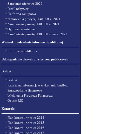
•
Zapytania ofertowe 2022
•
Profil nabywcy
•
Platforma zakupowa
•
zamówienia powyżej 130 000 zł 2021
•
Zamówienia poniżej 130 000 zł 2021
•
Ogłoszenia wstępne
•
Zamówienia poniżej 130 000 zł netto 2022
Wniosek o udzielenie informacji publicznej
•
Informacja publiczna
Udostępnianie danych z rejestrów publicznych
Budżet
•
Budżet
•
Kwartalna informacja o wykonaniu budżetu
•
Sprawozdanie finansowe
•
Wieloletnia Prognoza Finansowa
•
Opinie RIO
Kontrole
•
Plan kontroli w roku 2014
•
Plan kontroli w roku 2015
•
Plan kontroli w roku 2016
•
Plan kontroli w roku 2017