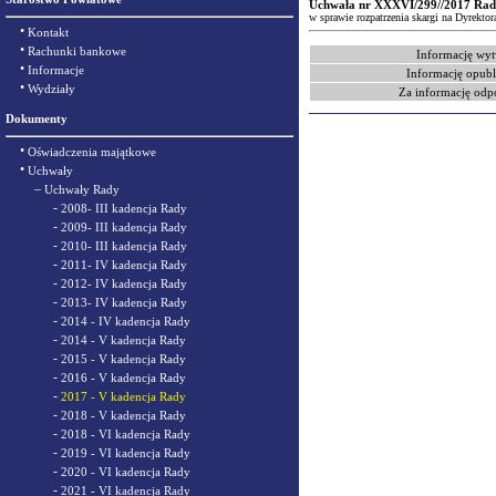
Uchwała nr XXXVI/299//2017 Rady 
w sprawie rozpatrzenia skargi na Dyrekto
•
Kontakt
•
Rachunki bankowe
Informację wyt
•
Informacje
Informację opubl
•
Wydziały
Za informację odp
Dokumenty
•
Oświadczenia majątkowe
•
Uchwały
–
Uchwały Rady
-
2008- III kadencja Rady
-
2009- III kadencja Rady
-
2010- III kadencja Rady
-
2011- IV kadencja Rady
-
2012- IV kadencja Rady
-
2013- IV kadencja Rady
-
2014 - IV kadencja Rady
-
2014 - V kadencja Rady
-
2015 - V kadencja Rady
-
2016 - V kadencja Rady
-
2017 - V kadencja Rady
-
2018 - V kadencja Rady
-
2018 - VI kadencja Rady
-
2019 - VI kadencja Rady
-
2020 - VI kadencja Rady
-
2021 - VI kadencja Rady