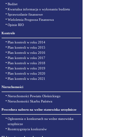
•
Budżet
•
Kwartalna informacja o wykonaniu budżetu
•
Sprawozdanie finansowe
•
Wieloletnia Prognoza Finansowa
•
Opinie RIO
Kontrole
•
Plan kontroli w roku 2014
•
Plan kontroli w roku 2015
•
Plan kontroli w roku 2016
•
Plan kontroli w roku 2017
•
Plan kontroli w roku 2018
•
Plan kontroli w roku 2019
•
Plan kontroli w roku 2020
•
Plan kontroli w roku 2021
Nieruchomości
•
Nieruchomości Powiatu Oleśnickiego
•
Nieruchomości Skarbu Państwa
Procedura naboru na wolne stanowiska urzędnicze
•
Ogłoszenia o konkursach na wolne stanowiska
urzędnicze
•
Rozstrzygnięcia konkursów