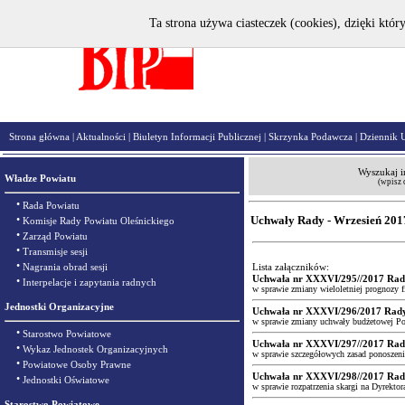
Ta strona używa ciasteczek (cookies), dzięki któr
Strona główna
|
Aktualności
|
Biuletyn Informacji Publicznej
|
Skrzynka Podawcza
|
Dziennik 
Wyszukaj i
Władze Powiatu
(wpisz 
•
Rada Powiatu
•
Uchwały Rady - Wrzesień 201
Komisje Rady Powiatu Oleśnickiego
•
Zarząd Powiatu
•
Transmisje sesji
•
Nagrania obrad sesji
Lista załączników:
Uchwała nr XXXVI/295//2017 Rady 
•
Interpelacje i zapytania radnych
w sprawie zmiany wieloletniej prognozy f
Jednostki Organizacyjne
Uchwała nr XXXVI/296/2017 Rady P
w sprawie zmiany uchwały budżetowej Pow
•
Starostwo Powiatowe
Uchwała nr XXXVI/297//2017 Rady 
•
Wykaz Jednostek Organizacyjnych
w sprawie szczegółowych zasad ponoszeni
•
Powiatowe Osoby Prawne
Uchwała nr XXXVI/298//2017 Rady 
•
Jednostki Oświatowe
w sprawie rozpatrzenia skargi na Dyrek
Starostwo Powiatowe