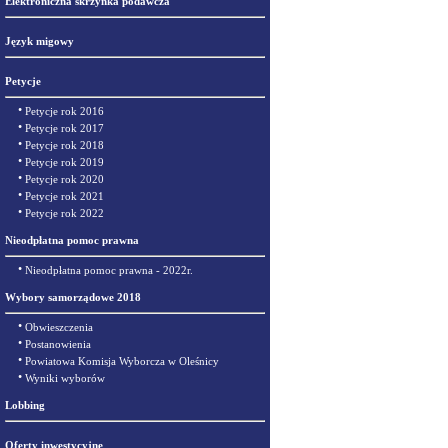
Elektroniczna skrzynka podawcza
Język migowy
Petycje
•
Petycje rok 2016
•
Petycje rok 2017
•
Petycje rok 2018
•
Petycje rok 2019
•
Petycje rok 2020
•
Petycje rok 2021
•
Petycje rok 2022
Nieodpłatna pomoc prawna
•
Nieodpłatna pomoc prawna - 2022r.
Wybory samorządowe 2018
•
Obwieszczenia
•
Postanowienia
•
Powiatowa Komisja Wyborcza w Oleśnicy
•
Wyniki wyborów
Lobbing
Oferty inwestycyjne