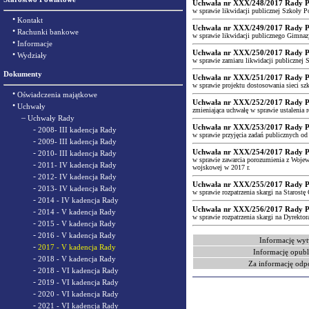
Uchwała nr XXX/248/2017 Rady Pow
w sprawie likwidacji publicznej Szkoły 
•
Kontakt
Uchwała nr XXX/249/2017 Rady Pow
•
Rachunki bankowe
w sprawie likwidacji publicznego Gimna
•
Informacje
Uchwała nr XXX/250/2017 Rady Pow
•
Wydziały
w sprawie zamiaru likwidacji publicznej
Dokumenty
Uchwała nr XXX/251/2017 Rady Pow
w sprawie projektu dostosowania sieci sz
•
Oświadczenia majątkowe
Uchwała nr XXX/252/2017 Rady Pow
•
Uchwały
zmieniająca uchwałę w sprawie ustalenia 
–
Uchwały Rady
Uchwała nr XXX/253/2017 Rady Pow
-
2008- III kadencja Rady
w sprawie przyjęcia zadań publicznych o
-
2009- III kadencja Rady
-
Uchwała nr XXX/254/2017 Rady Pow
2010- III kadencja Rady
w sprawie zawarcia porozumienia z Wojewo
-
2011- IV kadencja Rady
wojskowej w 2017 r.
-
2012- IV kadencja Rady
Uchwała nr XXX/255/2017 Rady Pow
-
2013- IV kadencja Rady
w sprawie rozpatrzenia skargi na Starostę
-
2014 - IV kadencja Rady
Uchwała nr XXX/256/2017 Rady Pow
-
2014 - V kadencja Rady
w sprawie rozpatrzenia skargi na Dyrek
-
2015 - V kadencja Rady
-
2016 - V kadencja Rady
Informację wyt
-
2017 - V kadencja Rady
Informację opubl
-
2018 - V kadencja Rady
Za informację odp
-
2018 - VI kadencja Rady
-
2019 - VI kadencja Rady
-
2020 - VI kadencja Rady
-
2021 - VI kadencja Rady