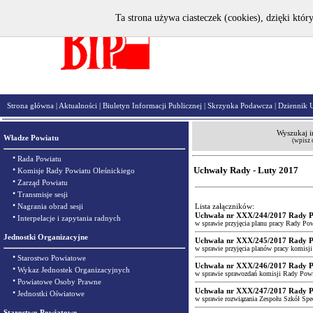
Ta strona używa ciasteczek (cookies), dzięki któr
Strona główna
|
Aktualności
|
Biuletyn Informacji Publicznej
|
Skrzynka Podawcza
|
Dziennik 
Wyszukaj i
Władze Powiatu
(wpisz 
•
Rada Powiatu
•
Uchwały Rady - Luty 2017
Komisje Rady Powiatu Oleśnickiego
•
Zarząd Powiatu
•
Transmisje sesji
•
Nagrania obrad sesji
Lista załączników:
Uchwała nr XXX/244/2017 Rady Pow
•
Interpelacje i zapytania radnych
w sprawie przyjęcia planu pracy Rady Po
Jednostki Organizacyjne
Uchwała nr XXX/245/2017 Rady Pow
w sprawie przyjęcia planów pracy komisj
•
Starostwo Powiatowe
Uchwała nr XXX/246/2017 Rady Pow
•
Wykaz Jednostek Organizacyjnych
w sprawie sprawozdań komisji Rady Powiat
•
Powiatowe Osoby Prawne
Uchwała nr XXX/247/2017 Rady Pow
•
Jednostki Oświatowe
w sprawie rozwiązania Zespołu Szkół Spe
Starostwo Powiatowe