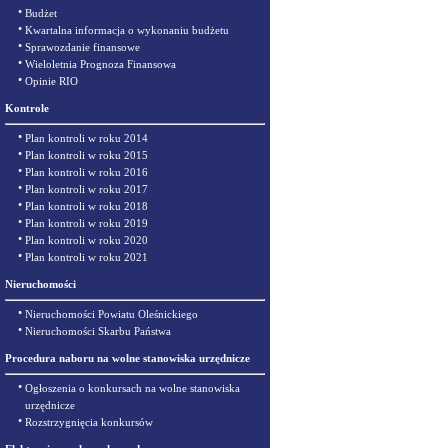
•
Budżet
•
Kwartalna informacja o wykonaniu budżetu
•
Sprawozdanie finansowe
•
Wieloletnia Prognoza Finansowa
•
Opinie RIO
Kontrole
•
Plan kontroli w roku 2014
•
Plan kontroli w roku 2015
•
Plan kontroli w roku 2016
•
Plan kontroli w roku 2017
•
Plan kontroli w roku 2018
•
Plan kontroli w roku 2019
•
Plan kontroli w roku 2020
•
Plan kontroli w roku 2021
Nieruchomości
•
Nieruchomości Powiatu Oleśnickiego
•
Nieruchomości Skarbu Państwa
Procedura naboru na wolne stanowiska urzędnicze
•
Ogłoszenia o konkursach na wolne stanowiska
urzędnicze
•
Rozstrzygnięcia konkursów