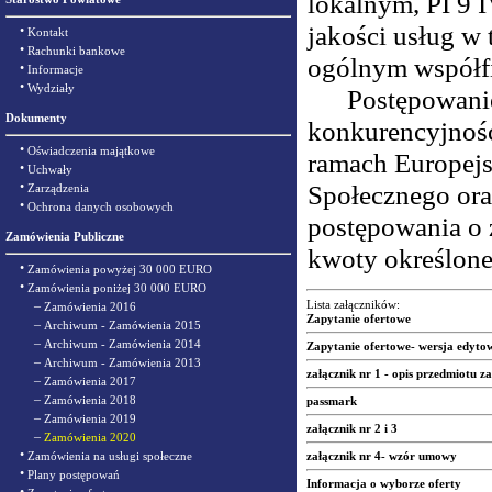
lokalnym, PI 9 
jakości usług w 
•
Kontakt
•
Rachunki bankowe
ogólnym współf
•
Informacje
•
Wydziały
Postępowanie o
Dokumenty
konkurencyjnośc
•
Oświadczenia majątkowe
ramach Europej
•
Uchwały
•
Społecznego ora
Zarządzenia
•
Ochrona danych osobowych
postępowania o 
Zamówienia Publiczne
kwoty określone
•
Zamówienia powyżej 30 000 EURO
•
Zamówienia poniżej 30 000 EURO
–
Lista załączników:
Zamówienia 2016
Zapytanie ofertowe
–
Archiwum - Zamówienia 2015
–
Archiwum - Zamówienia 2014
Zapytanie ofertowe- wersja edyto
–
Archiwum - Zamówienia 2013
załącznik nr 1 - opis przedmiotu 
–
Zamówienia 2017
–
Zamówienia 2018
passmark
–
Zamówienia 2019
załącznik nr 2 i 3
–
Zamówienia 2020
•
Zamówienia na usługi społeczne
załącznik nr 4- wzór umowy
•
Plany postępowań
Informacja o wyborze oferty