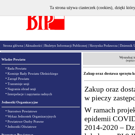
Ta strona używa ciasteczek (cookies), dzięki któr
Strona główna
|
Aktualności
|
Biuletyn Informacji Publicznej
|
Skrzynka Podawcza
|
Dziennik 
Wyszukaj i
Władze Powiatu
(wpisz 
•
Rada Powiatu
•
Zakup oraz dostawa sprzętu k
Komisje Rady Powiatu Oleśnickiego
•
Zarząd Powiatu
•
Transmisje sesji
Zakup oraz dost
•
Nagrania obrad sesji
•
Interpelacje i zapytania radnych
w pieczy zastępc
Jednostki Organizacyjne
W ramach projek
•
Starostwo Powiatowe
•
epidemii COVID
Wykaz Jednostek Organizacyjnych
•
Powiatowe Osoby Prawne
2014-2020 – Dzi
•
Jednostki Oświatowe
Starostwo Powiatowe