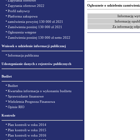
•
Zapytania ofertowe
•
Ogłoszneie o udzieleniu zamówieni
Zapytania ofertowe 2022
•
Profil nabywcy
•
Informację wyt
Platforma zakupowa
•
Informację opubl
zamówienia powyżej 130 000 zł 2021
•
Za informację odp
Zamówienia poniżej 130 000 zł 2021
•
Ogłoszenia wstępne
•
Zamówienia poniżej 130 000 zł netto 2022
Wniosek o udzielenie informacji publicznej
•
Informacja publiczna
Udostępnianie danych z rejestrów publicznych
Budżet
•
Budżet
•
Kwartalna informacja o wykonaniu budżetu
•
Sprawozdanie finansowe
•
Wieloletnia Prognoza Finansowa
•
Opinie RIO
Kontrole
•
Plan kontroli w roku 2014
•
Plan kontroli w roku 2015
•
Plan kontroli w roku 2016